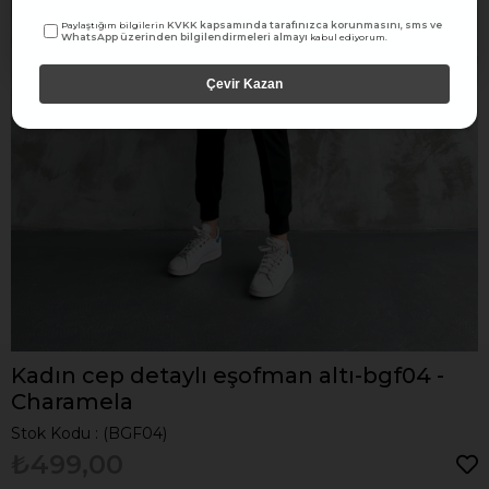
KVKK kapsamında tarafınızca korunmasını, sms ve
Paylaştığım bilgilerin
WhatsApp üzerinden bilgilendirmeleri almayı
kabul ediyorum.
Çevir Kazan
Kadın cep detaylı eşofman altı-bgf04 -
Charamela
Stok Kodu
(BGF04)
₺499,00