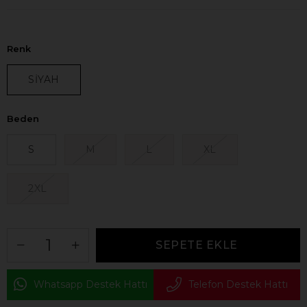
Renk
SİYAH
Beden
S
M
L
XL
2XL
Whatsapp Destek Hattı
Telefon Destek Hattı