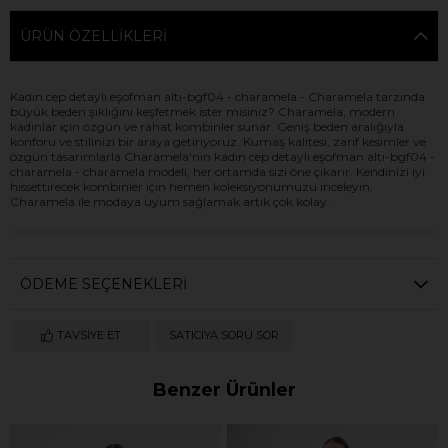
ÜRÜN ÖZELLIKLERI
Kadın cep detaylı eşofman altı-bgf04 - charamela - Charamela tarzında
büyük beden şıklığını keşfetmek ister misiniz? Charamela, modern
kadınlar için özgün ve rahat kombinler sunar. Geniş beden aralığıyla
konforu ve stilinizi bir araya getiriyoruz. Kumaş kalitesi, zarif kesimler ve
özgün tasarımlarla Charamela'nın kadın cep detaylı eşofman altı-bgf04 -
charamela - charamela modeli, her ortamda sizi öne çıkarır. Kendinizi iyi
hissettirecek kombinler için hemen koleksiyonumuzu inceleyin.
Charamela ile modaya uyum sağlamak artık çok kolay.
ÖDEME SEÇENEKLERI
TAVSIYE ET
SATICIYA SORU SOR
Benzer Ürünler