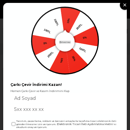
799TL VE ÜZERİ KARGO
Whatsapp Sipariş: +90 530
Sipariş
463 39 10
Takibi
ÜCRETSİZ!
10%
200TL
200TL
×
100TL
5%
5%
100TL
Kadın cep detaylı eşofman altı-bgf04 - Charamela
200TL
25%
10%
Çarkı Çevir İndirimi Kazan!
Hemen Çarkı Çevir ve Kasım İndirimini Kap
Tanıtım, pazarlama, reklam ve benzeri amaçlarla tarafıma ticari elektronik ileti
Elektronik Ticari İleti Aydınlatma Metni
gönderilmesine izin veriyorum.
'ni
okudum onay veriyorum.