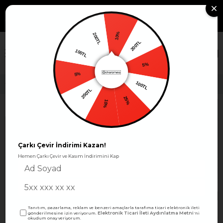
799TL VE ÜZERİ KARGO
Whatsapp Sipariş: +90 530
Sipariş
463 39 10
Takibi
ÜCRETSİZ!
10%
200TL
200TL
×
100TL
5%
5%
100TL
Büyük Beden Esnek Viskon Penye Cep Detaylı Elbise -BGE181
200TL
25%
10%
Çarkı Çevir İndirimi Kazan!
Hemen Çarkı Çevir ve Kasım İndirimini Kap
Tanıtım, pazarlama, reklam ve benzeri amaçlarla tarafıma ticari elektronik ileti
Elektronik Ticari İleti Aydınlatma Metni
gönderilmesine izin veriyorum.
'ni
okudum onay veriyorum.