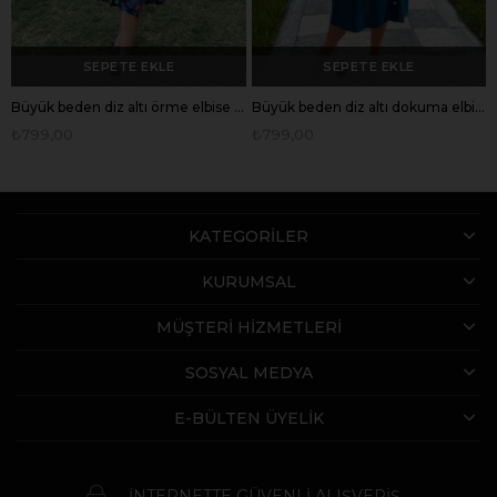
SEPETE EKLE
SEPETE EKLE
Büyük beden diz altı örme elbise -bge120
Büyük beden diz altı dokuma elbise -bge125
₺799,00
₺799,00
KATEGORİLER
KURUMSAL
MÜŞTERİ HİZMETLERİ
SOSYAL MEDYA
E-BÜLTEN ÜYELİK
İNTERNETTE GÜVENLİ ALIŞVERİŞ