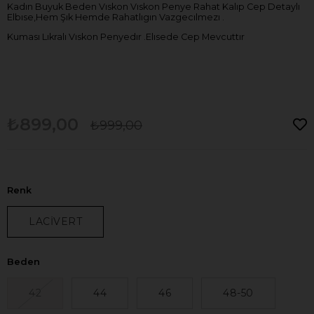
Kadın Buyuk Beden Vıskon Vıskon Penye Rahat Kalıp Cep Detaylı
Elbıse,Hem Şık Hemde Rahatlıgın Vazgecılmezı .
Kuması Lıkralı Vıskon Penyedır .Elısede Cep Mevcuttır
₺899,00
₺999,00
Renk
LACİVERT
Beden
42
44
46
48-50