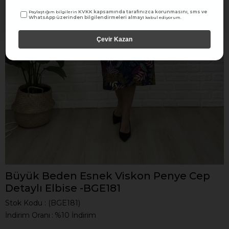
KVKK kapsamında tarafınızca korunmasını, sms ve
Paylaştığım bilgilerin
WhatsApp üzerinden bilgilendirmeleri almayı
kabul ediyorum.
Çevir Kazan
Büyük Beden Esnek Viskon Penye Cep
Detaylı Elbise -BGE181
Stok Kodu
(BGE181)
İndirim Oranı
:
%
10
İndirim