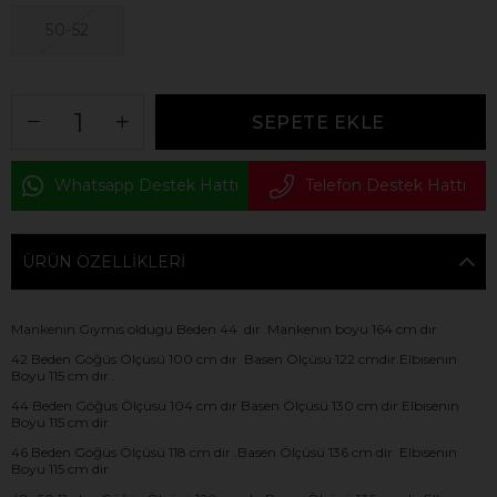
50-52
Whatsapp Destek Hattı
Telefon Destek Hattı
ÜRÜN ÖZELLIKLERI
Mankenın Gıymıs oldugu Beden 44 dır .Mankenın boyu 164 cm dır
42 Beden Göğüs Ölçüsü 100 cm dır Basen Ölçüsü 122 cmdir.Elbısenın
Boyu 115 cm dır .
44 Beden Göğüs Ölçüsü 104 cm dır Basen Ölçüsü 130 cm dir.Elbısenın
Boyu 115 cm dir
46 Beden Göğüs Ölçüsü 118 cm dır .Basen Ölçüsü 136 cm dir Elbısenın
Boyu 115 cm dir