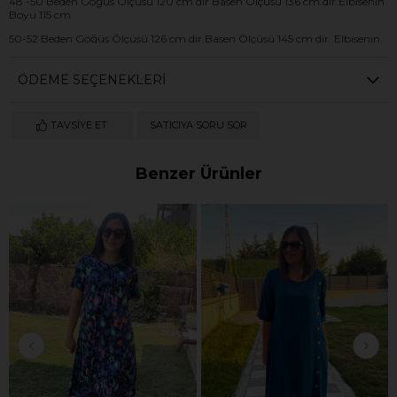
48 -50 Beden Göğüs Ölçüsü 120 cm dır Basen Ölçüsü 136 cm dir.Elbısenın
Boyu 115 cm
50-52 Beden Göğüs Ölçüsü 126 cm dir.Basen Ölçüsü 145 cm dir .Elbısenın
Boyu 120 cm
ÖDEME SEÇENEKLERI
TAVSIYE ET
SATICIYA SORU SOR
Benzer Ürünler