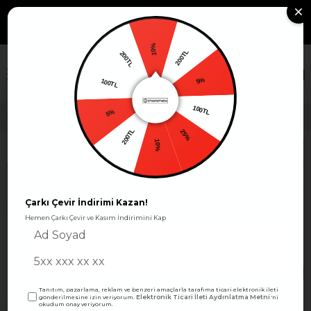
799TL VE ÜZERİ KARGO
Whatsapp Sipariş: +90 530
Sipariş
463 39 10
Takibi
ÜCRETSİZ!
10%
200TL
200TL
×
5%
100TL
100TL
Büyük Beden Esnek Çiçek Desenli Viskon Penye Cep Detaylı Elbise -BGE180
5%
25%
200TL
10%
Çarkı Çevir İndirimi Kazan!
Hemen Çarkı Çevir ve Kasım İndirimini Kap
Tanıtım, pazarlama, reklam ve benzeri amaçlarla tarafıma ticari elektronik ileti
Elektronik Ticari İleti Aydınlatma Metni
gönderilmesine izin veriyorum.
'ni
okudum onay veriyorum.