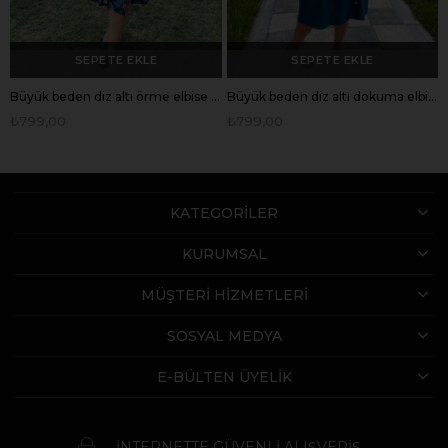
SEPETE EKLE
SEPETE EKLE
Büyük beden diz altı örme elbise -bge120
Büyük beden diz altı dokuma elbise -bge125
₺799,00
₺799,00
KATEGORİLER
KURUMSAL
MÜŞTERİ HİZMETLERİ
SOSYAL MEDYA
E-BÜLTEN ÜYELİK
İNTERNETTE GÜVENLİ ALIŞVERİŞ