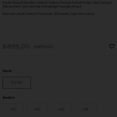
Kadın Buyuk Beden Vıskon Vıskon Penye Rahat Kalıp Cep Detaylı
Elbıse,Hem Şık Hemde Rahatlıgın Vazgecılmezı .
Kuması Lıkralı Vıskon Penyedır .Elbisede Cep Mevcuttur.
₺899,00
₺999,00
Renk
SİYAH
Beden
42
44
46
48