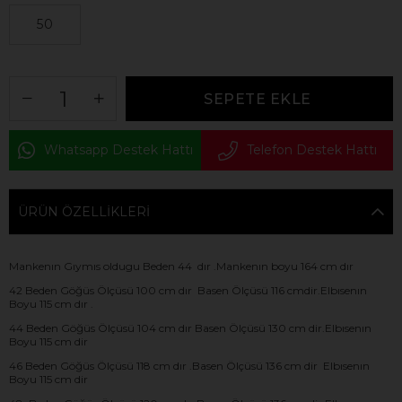
50
Whatsapp Destek Hattı
Telefon Destek Hattı
ÜRÜN ÖZELLIKLERI
Mankenın Gıymıs oldugu Beden 44 dır .Mankenın boyu 164 cm dır
42 Beden Göğüs Ölçüsü 100 cm dır Basen Ölçüsü 116 cmdir.Elbısenın
Boyu 115 cm dır .
44 Beden Göğüs Ölçüsü 104 cm dır Basen Ölçüsü 130 cm dir.Elbısenın
Boyu 115 cm dir
46 Beden Göğüs Ölçüsü 118 cm dır .Basen Ölçüsü 136 cm dir Elbısenın
Boyu 115 cm dir