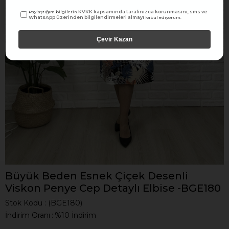
KVKK kapsamında tarafınızca korunmasını, sms ve
Paylaştığım bilgilerin
WhatsApp üzerinden bilgilendirmeleri almayı
kabul ediyorum.
Çevir Kazan
Büyük Beden Esnek Çiçek Desenli
Viskon Penye Cep Detaylı Elbise -BGE180
Stok Kodu
(BGE180)
İndirim Oranı
:
%
10
İndirim