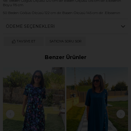
48 Beden Göğüs Ölçüsü 120 cm dır Basen Ölçüsü 136 cm dir.Elbısenın
Boyu 115 cm
50 Beden Göğüs Ölçüsü 122 cm dir.Basen Ölçüsü 145 cm dir .Elbısenın
Boyu 120 cm
ÖDEME SEÇENEKLERI
TAVSIYE ET
SATICIYA SORU SOR
Benzer Ürünler