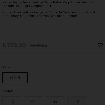
Kadın Buyuk Beden Vıskon Orme Rahat Kalıp Elbıse,Hem Şık
Hemde Rahatlıgın Vazgecılmezı .
Kuması Lıkralı Vıskon Penyedır .Elbısede Cep Mevcuttır Yandakı
Cep Detayı ıle Basen Kapatma Özelliğine Sahiptir
₺799,00
₺899,00
Renk
SİYAH
Beden
42
44
46
48