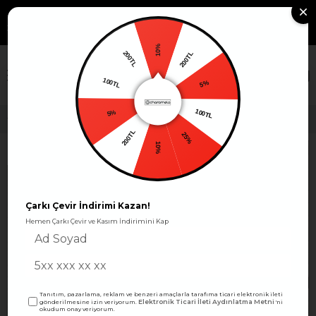
799TL VE ÜZERİ KARGO
Whatsapp Sipariş: +90 530
Sipariş
463 39 10
Takibi
ÜCRETSİZ!
10%
200TL
200TL
×
5%
100TL
100TL
Büyük Beden Basen Kapatan Esnek V Yaka Viskon Penye Elbise -BGE174
5%
25%
200TL
10%
Çarkı Çevir İndirimi Kazan!
Hemen Çarkı Çevir ve Kasım İndirimini Kap
Tanıtım, pazarlama, reklam ve benzeri amaçlarla tarafıma ticari elektronik ileti
Elektronik Ticari İleti Aydınlatma Metni
gönderilmesine izin veriyorum.
'ni
okudum onay veriyorum.