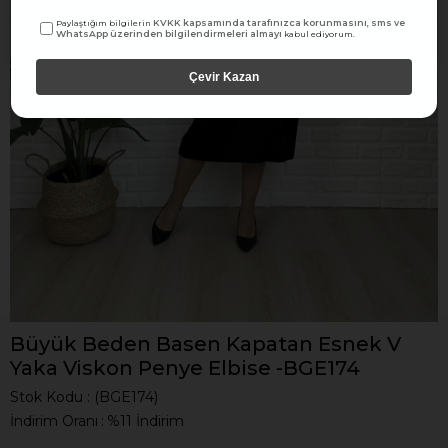
KVKK kapsamında tarafınızca korunmasını, sms ve
Paylaştığım bilgilerin
WhatsApp üzerinden bilgilendirmeleri almayı
kabul ediyorum.
Çevir Kazan
Büyük Beden Basen Kapatan Esnek V
Yaka Viskon Penye Elbise -BGE174
Stok Kodu
(BGE174)
İndirim Oranı
:
%
11
İndirim