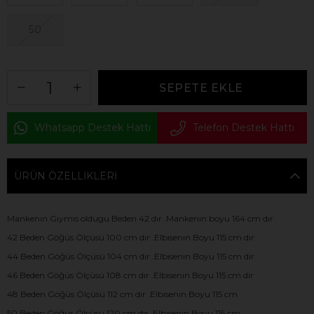
50
Whatsapp Destek Hattı
Telefon Destek Hattı
ÜRÜN ÖZELLIKLERI
Mankenın Gıymıs oldugu Beden 42 dır .Mankenın boyu 164 cm dır
42 Beden Göğüs Ölçüsü 100 cm dır .Elbısenın Boyu 115 cm dır .
44 Beden Göğüs Ölçüsü 104 cm dır .Elbısenın Boyu 115 cm dir
46 Beden Göğüs Ölçüsü 108 cm dır .Elbısenın Boyu 115 cm dir
48 Beden Göğüs Ölçüsü 112 cm dır .Elbısenın Boyu 115 cm
50 Beden Göğüs Ölçüsü 120 cm dır .Elbısenın Boyu 115 cm