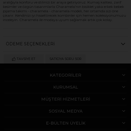
aralığıyla konforu ve stilinizi bir araya getiriyoruz. Kumaş kalitesi, zarif
kesimler ve özgün tasarımlarla Charamela'nın bisiklet yaka erkek bebek
pijama takımı - charamela - charamela modeli, her ortamda sizi öne
çıkarır. Kendinizi iyi hissettirecek kombinler için hemen koleksiyonumuzu
inceleyin. Charamela ile modaya uyum sağlamak artık çok kolay.
ÖDEME SEÇENEKLERI
TAVSIYE ET
SATICIYA SORU SOR
KATEGORİLER
KURUMSAL
MÜŞTERİ HİZMETLERİ
SOSYAL MEDYA
E-BÜLTEN ÜYELİK