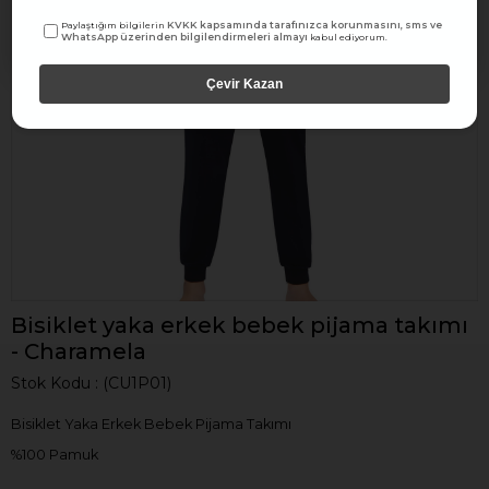
KVKK kapsamında tarafınızca korunmasını, sms ve
Paylaştığım bilgilerin
WhatsApp üzerinden bilgilendirmeleri almayı
kabul ediyorum.
Çevir Kazan
Bisiklet yaka erkek bebek pijama takımı
- Charamela
Stok Kodu
(CU1P01)
Bisiklet Yaka Erkek Bebek Pijama Takımı
%100 Pamuk