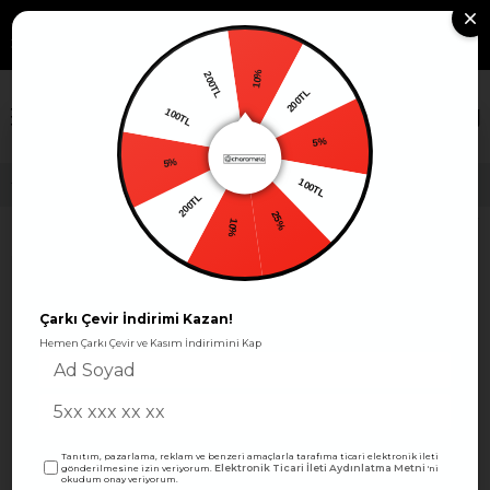
799TL VE ÜZERİ KARGO
Whatsapp Sipariş: +90 530
Sipariş
463 39 10
Takibi
ÜCRETSİZ!
10%
200TL
200TL
×
100TL
5%
5%
100TL
Bisiklet yaka erkek bebek pijama takımı - Charamela
200TL
25%
10%
Çarkı Çevir İndirimi Kazan!
Hemen Çarkı Çevir ve Kasım İndirimini Kap
Tanıtım, pazarlama, reklam ve benzeri amaçlarla tarafıma ticari elektronik ileti
Elektronik Ticari İleti Aydınlatma Metni
gönderilmesine izin veriyorum.
'ni
okudum onay veriyorum.