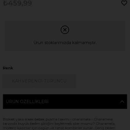
₺459,99
Ürün stoklarımızda kalmamıştır.
Renk
KAHVERENGİ-TURUNCU
ÜRÜN ÖZELLIKLERI
Bisiklet yaka erkek bebek pijama takımı - charamela - Charamela
tarzında büyük beden şıklığını keşfetmek ister misiniz? Charamela,
modern kadınlar için özgün ve rahat kombinler sunar. Geniş beden