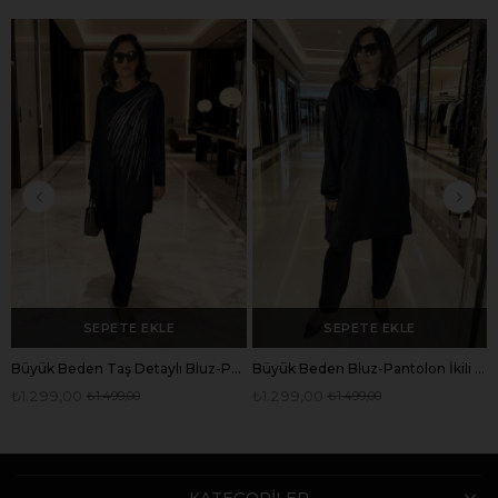
SEPETE EKLE
SEPETE EKLE
Büyük Beden Taş Detaylı Bluz-Pantolon İkili Takım-bgt49
Büyük Beden Bluz-Pantolon İkili Takım-bgt50
₺1.299,00
₺1.299,00
₺1.499,00
₺1.499,00
KATEGORİLER